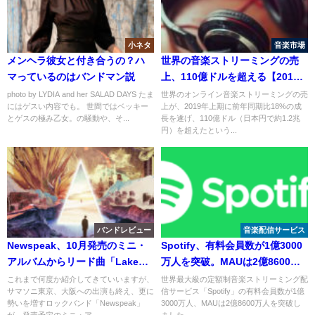
小ネタ
音楽市場
メンヘラ彼女と付き合うの？ハ
世界の音楽ストリーミングの売
マっているのはバンドマン説
上、110億ドルを超える【2019
年上半期】
photo by LYDIA and her SALAD DAYS たま
世界のオンライン音楽ストリーミングの売
にはゲスい内容でも。 世間ではベッキー
上が、2019年上期に前年同期比18%の成
とゲスの極み乙女。の騒動や、そ...
長を遂げ、110億ドル（日本円で約1.2兆
円）を超えたという...
バンドレビュー
音楽配信サービス
Newspeak、10月発売のミニ・
Spotify、有料会員数が1億3000
アルバムからリード曲「Lake」
万人を突破。MAUは2億8600万
のMVを公開！
人に
これまで何度か紹介してきていいますが、
世界最大級の定額制音楽ストリーミング配
サマソニ東京、大阪への出演も終え、更に
信サービス「Spotify」の有料会員数が1億
勢いを増すロックバンド「Newspeak」
3000万人、MAUは2億8600万人を突破し