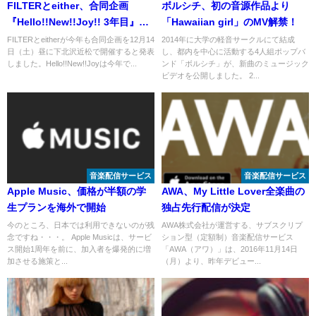
FILTERとeither、合同企画
ボルシチ、初の音源作品より
『Hello!!New!!Joy!! 3年目』を
「Hawaiian girl」のMV解禁！
12月14日に開催
FILTERとeitherが今年も合同企画を12月14
2014年に大学の軽音サークルにて結成
日（土）昼に下北沢近松で開催すると発表
し、都内を中心に活動する4人組ポップバ
しました。Hello!!New!!Joyは今年で...
ンド「ボルシチ」が、新曲のミュージック
ビデオを公開しました。 2...
音楽配信サービス
音楽配信サービス
Apple Music、価格が半額の学
AWA、My Little Lover全楽曲の
生プランを海外で開始
独占先行配信が決定
今のところ、日本では利用できないのが残
AWA株式会社が運営する、サブスクリプ
念ですね・・・。 Apple Musicは、サービ
ション型（定額制）音楽配信サービス
ス開始1周年を前に、加入者を爆発的に増
「AWA（アワ）」は、2016年11月14日
加させる施策と...
（月）より、昨年デビュー...