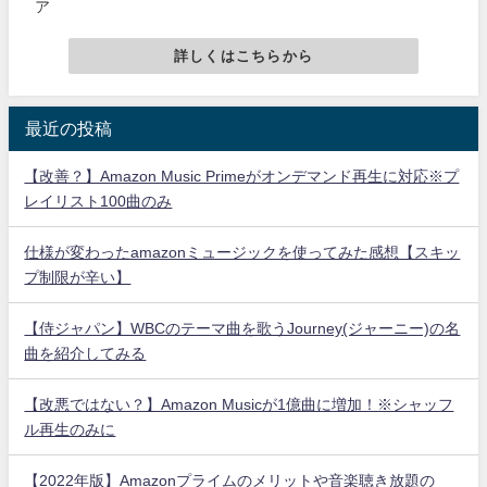
ア
詳しくはこちらから
最近の投稿
【改善？】Amazon Music Primeがオンデマンド再生に対応※プ
レイリスト100曲のみ
仕様が変わったamazonミュージックを使ってみた感想【スキッ
プ制限が辛い】
【侍ジャパン】WBCのテーマ曲を歌うJourney(ジャーニー)の名
曲を紹介してみる
【改悪ではない？】Amazon Musicが1億曲に増加！※シャッフ
ル再生のみに
【2022年版】Amazonプライムのメリットや音楽聴き放題の