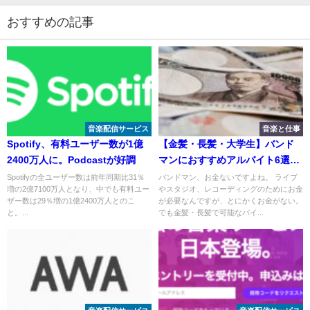
おすすめの記事
音楽配信サービス
音楽と仕事
Spotify、有料ユーザー数が1億
【金髪・長髪・大学生】バンド
2400万人に。Podcastが好調
マンにおすすめアルバイト6選
【下積みミュージシャン】
Spotifyの全ユーザー数は前年同期比31％
バンドマン、お金ないですよね。 ライブ
増の2億7100万人となり、中でも有料ユー
やスタジオ、レコーディングのためにお金
ザー数は29％増の1億2400万人とのこ
が必要なんですが、とにかくお金がない。
と。...
でも金髪・長髪で可能なバイ...