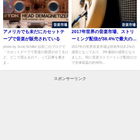
音楽市場
音楽市場
アメリカでも未だにカセットテ
2017年世界の音楽市場、ストリ
ープで音楽が販売されている
ーミング配信が38.4%で最大の収
益に
photo by Scott Schiller 以前このブログで
2017年の世界音楽市場は対前年比8.1%の
「カセットテープで音楽の新譜が出てるけ
成長となっており、3年連続の成長となり
ど、どこで買えるの？」って記事を書き
ました。特に音楽ストリーミング配信だけ
ま...
で全体収益の約40%...
スポンサーリンク