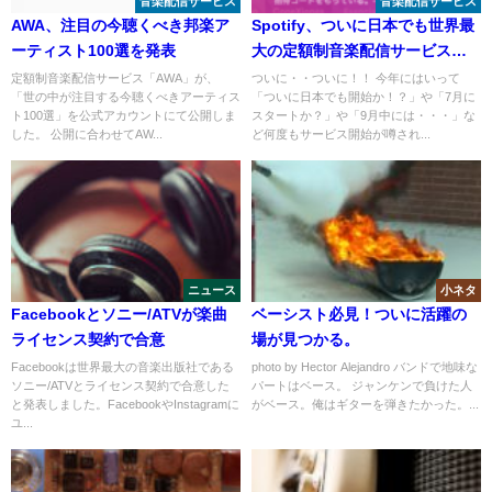
音楽配信サービス
音楽配信サービス
AWA、注目の今聴くべき邦楽ア
Spotify、ついに日本でも世界最
ーティスト100選を発表
大の定額制音楽配信サービスが
開始！
定額制音楽配信サービス「AWA」が、
ついに・・ついに！！ 今年にはいって
「世の中が注目する今聴くべきアーティス
「ついに日本でも開始か！？」や「7月に
ト100選」を公式アカウントにて公開しま
スタートか？」や「9月中には・・・」な
した。 公開に合わせてAW...
ど何度もサービス開始が噂され...
ニュース
小ネタ
Facebookとソニー/ATVが楽曲
ベーシスト必見！ついに活躍の
ライセンス契約で合意
場が見つかる。
Facebookは世界最大の音楽出版社である
photo by Hector Alejandro バンドで地味な
ソニー/ATVとライセンス契約で合意した
パートはベース。 ジャンケンで負けた人
と発表しました。FacebookやInstagramに
がベース。俺はギターを弾きたかった。...
ユ...