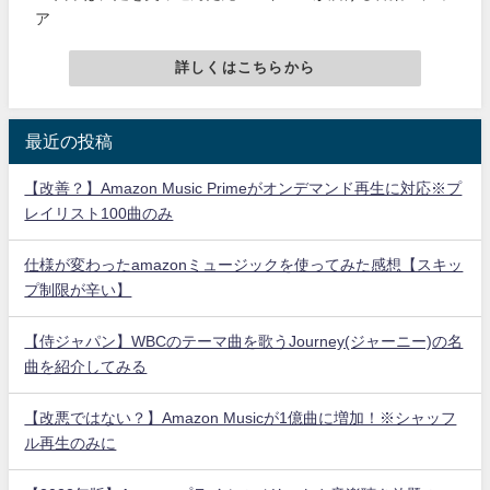
ア
詳しくはこちらから
最近の投稿
【改善？】Amazon Music Primeがオンデマンド再生に対応※プ
レイリスト100曲のみ
仕様が変わったamazonミュージックを使ってみた感想【スキッ
プ制限が辛い】
【侍ジャパン】WBCのテーマ曲を歌うJourney(ジャーニー)の名
曲を紹介してみる
【改悪ではない？】Amazon Musicが1億曲に増加！※シャッフ
ル再生のみに