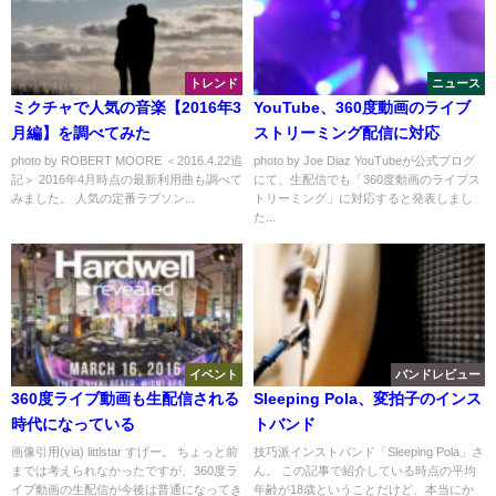
トレンド
ニュース
ミクチャで人気の音楽【2016年3
YouTube、360度動画のライブ
月編】を調べてみた
ストリーミング配信に対応
photo by ROBERT MOORE ＜2016.4.22追
photo by Joe Diaz YouTubeが公式ブログ
記＞ 2016年4月時点の最新利用曲も調べて
にて、生配信でも「360度動画のライブス
みました。 人気の定番ラブソン...
トリーミング」に対応すると発表しまし
た...
イベント
バンドレビュー
360度ライブ動画も生配信される
Sleeping Pola、変拍子のインス
時代になっている
トバンド
画像引用(via) littlstar すげー。 ちょっと前
技巧派インストバンド「Sleeping Pola」さ
までは考えられなかったですが、360度ラ
ん。 この記事で紹介している時点の平均
イブ動画の生配信が今後は普通になってき
年齢が18歳ということだけど、本当にか