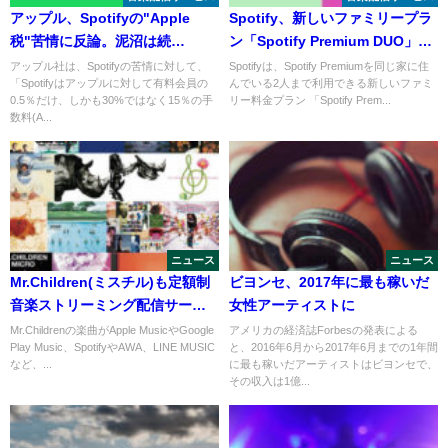
アップル、Spotifyの"Apple
Spotify、新しいファミリープラ
税"苦情に反論。泥沼は続
ン「Spotify Premium DUO」を
く・・・
日本でも開始【2人で1280円】
アップル社は、Spotifyの苦情に対して、
Spotifyは、Spotify Premiumを同じ家に住
「Spotifyはアップルに対して有料会員の
んでいる2人まで利用できる新しいファミ
0.5％だけ、しかも30%ではなく15％の手
リー料金プラン 「Spotify Prem...
数料(A...
ニュース
ニュース
Mr.Children(ミスチル)も定額制
ビヨンセ、2017年に最も稼いだ
音楽ストリーミング配信サービ
女性アーティストに
スにやってきた！
Mr.Childrenの楽曲がApple MusicやGoogle
アメリカの経済誌Forbesの発表による
Play Music、SpotifyやAWA、LINE MUSIC
と、2016年6月から2017年6月までの1年間
など、...
に最も稼いだアーティストはビヨンセで、
その収入は1億...