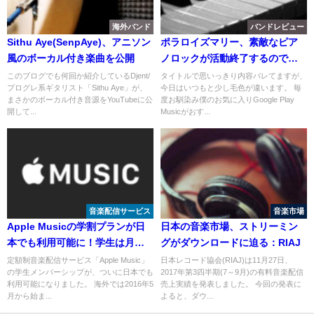
海外バンド
バンドレビュー
Sithu Aye(SenpAye)、アニソン
ポラロイズマリー、素敵なピア
風のボーカル付き楽曲を公開
ノロックが活動終了するので紹
介
このブログでも何回か紹介しているDjent/
タイトルで思いっきり内容バレてますが、
プログレ系ギタリスト「Sithu Aye」が、
今日はいつもと少し毛色が違います。 毎
まさかのボーカル付き音源をYouTubeに公
度お馴染み僕のお気に入りGoogle Play
開して...
Musicがおす...
音楽配信サービス
音楽市場
Apple Musicの学割プランが日
日本の音楽市場、ストリーミン
本でも利用可能に！学生は月額
グがダウンロードに迫る：RIAJ
480円！
定額制音楽配信サービス「Apple Music」
日本レコード協会(RIAJ)は11月27日、
の学生メンバーシップが、ついに日本でも
2017年第3四半期(7～9月)の有料音楽配信
利用可能になりました。 海外では2016年5
売上実績を発表しました。 今回の発表に
月から始ま...
よると、ダウ...