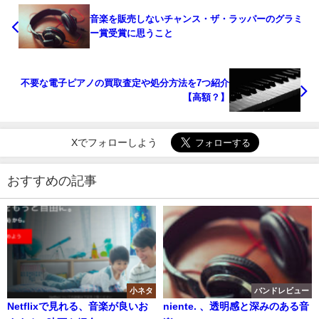
音楽を販売しないチャンス・ザ・ラッパーのグラミ
ー賞受賞に思うこと
不要な電子ピアノの買取査定や処分方法を7つ紹介
【高額？】
Xでフォローしよう
おすすめの記事
小ネタ
バンドレビュー
Netflixで見れる、音楽が良いお
niente. 、透明感と深みのある音