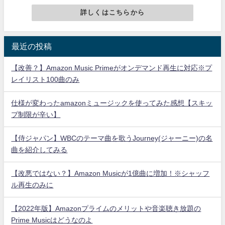
詳しくはこちらから
最近の投稿
【改善？】Amazon Music Primeがオンデマンド再生に対応※プ
レイリスト100曲のみ
仕様が変わったamazonミュージックを使ってみた感想【スキッ
プ制限が辛い】
【侍ジャパン】WBCのテーマ曲を歌うJourney(ジャーニー)の名
曲を紹介してみる
【改悪ではない？】Amazon Musicが1億曲に増加！※シャッフ
ル再生のみに
【2022年版】Amazonプライムのメリットや音楽聴き放題の
Prime Musicはどうなのよ