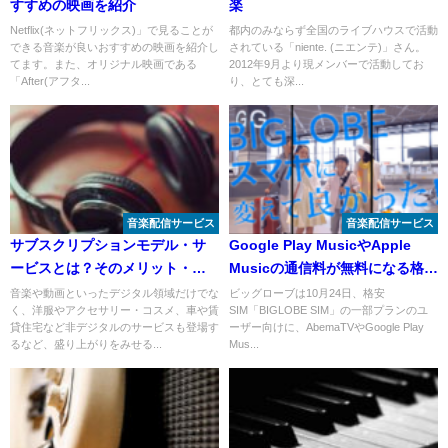
すすめの映画を紹介
楽
Netflix(ネットフリックス)」で見ることが
都内のみならず全国のライブハウスで活動
できる音楽が良いおすすめの映画を紹介し
されている「niente. (ニエンテ)」さん。
てます。また、オリジナル映画である
2012年9月より現メンバーで活動してお
「After(アフタ...
り、とても深...
音楽配信サービス
音楽配信サービス
サブスクリプションモデル・サ
Google Play MusicやApple
ービスとは？そのメリット・デ
Musicの通信料が無料になる格安
メリットも紹介
SIM登場
音楽や動画といったデジタル領域だけでな
ビッグローブは10月24日、格安
く、洋服やアクセサリー・コスメ、車や賃
SIM「BIGLOBE SIM」の一部プランのユ
貸住宅など非デジタルのサービスも登場す
ーザー向けに、AbemaTVやGoogle Play
るなど、盛り上がりをみせる...
Mus...