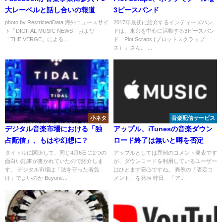
大レーベルと話し合いの報道
3ピースバンド
photo by RestrictedData 海外ニュースサイ
2017年最初に紹介するインディーズバン
ト「DIGITAL MUSIC NEWS」および
ドは、東京を中心に活動する3ピースバン
「THE VERGE」による...
ド「Plot Scraps (プロットスクラップ
ス）」さん。 ...
小ネタ
音楽配信サービス
デジタル音楽市場における「独
アップル、iTunesの音楽ダウン
占配信」、もはや幻想に？
ロード終了は無いと噂を否定
タイトルに関連して、同じ4月6日に2つの
アップルとしては異例のコメント発表です
面白い記事が書かれていたので紹介しま
が、ダウンロードを利用しているユーザー
す。 デジタル市場は「法を守った者負
はひとます安心ですね。 異例の「否定コ
け」でよいのか Beyonc...
メント」を発表 昨日、「ア...