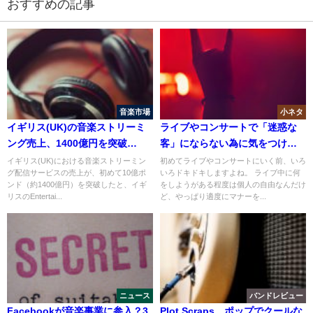
おすすめの記事
音楽市場
小ネタ
イギリス(UK)の音楽ストリーミ
ライブやコンサートで「迷惑な
ング売上、1400億円を突破
客」にならない為に気をつけた
【2019年】
いこと
イギリス(UK)における音楽ストリーミン
初めてライブやコンサートにいく前、いろ
グ配信サービスの売上が、初めて10億ポ
いろドキドキしますよね。 ライブ中に何
ンド（約1400億円）を突破したと、イギ
をしようがある程度は個人の自由なんだけ
リスのEntertai...
ど、やっぱり適度にマナーを...
ニュース
バンドレビュー
Facebookが音楽事業に参入？3
Plot Scraps、ポップでクールな