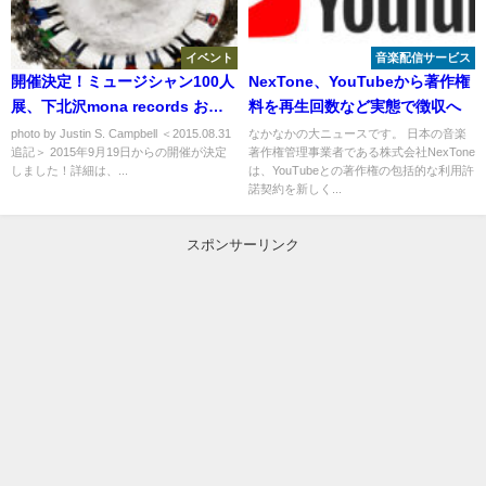
イベント
音楽配信サービス
開催決定！ミュージシャン100人
NexTone、YouTubeから著作権
展、下北沢mona records おん
料を再生回数など実態で徴収へ
がく食堂にて開催へ
photo by Justin S. Campbell ＜2015.08.31
なかなかの大ニュースです。 日本の音楽
追記＞ 2015年9月19日からの開催が決定
著作権管理事業者である株式会社NexTone
しました！詳細は、...
は、YouTubeとの著作権の包括的な利用許
諾契約を新しく...
スポンサーリンク