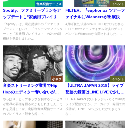
音楽配信サービス
イベント
Spotify、ファミリープランをア
FILTER、『euphoria』ツアーフ
ップデートし"家族用プレイリス
ァイナルにWiennersが出演決
ト"など追加
定！
「Spotify」は、現在提供中の「ファミリー
4月6日(土)渋谷SPACE ODDにて行われる
プラン」において、「コンテンツフィルタ
FILTERのツアーファイナル公演のゲスト
ー」と「家族用プレイリスト」の2つの新
バンドにWiennersが公開されました。...
機能を発表しました...
小ネタ
イベント
音楽ストリーミング業界でHip
【ULTRA JAPAN 2018】ライブ
Hopのエディター奪い合いが起
配信の録画はLINE LIVEで少しの
きてる
期間だけ見れそう？
やっぱり、ヒップホップを制するサービス
ULTRA JAPAN (ウルトラジャパン) 2018の
が世界の覇権を握るのかもしれません。そ
ライブ配信ですが、アーカイブ・録画での
れを見越してか、定額制音楽配信サービス
視聴が、LINE LIVEで少しだけできそう
のプレイリスト競争も起こっ...
な...