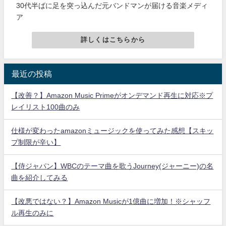
30代半ばに足を突っ込んだ元バンドマンが届ける音楽メディ
ア
詳しくはこちらから
最近の投稿
【改善？】Amazon Music Primeがオンデマンド再生に対応※プ
レイリスト100曲のみ
仕様が変わったamazonミュージックを使ってみた感想【スキッ
プ制限が辛い】
【侍ジャパン】WBCのテーマ曲を歌うJourney(ジャーニー)の名
曲を紹介してみる
【改悪ではない？】Amazon Musicが1億曲に増加！※シャッフ
ル再生のみに