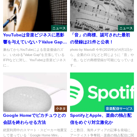
ニュース
ニュース
YouTubeは音楽ビジネスに悪影
「音」の商標、認可された最初
響を与えていない？Value Gap問
の登録は21件と公表！
題
兼ねてからYouTubeによる音楽価値のズ
photo by MaxiuB 今年(2015年)の4月1日か
レ、いわゆる”Value Gap"を主張している
ら、企業のロゴなどと同じように「音」や
IFPIなどに対し、YouTubeは音楽ビジネス
「色」などの商標登録が可能になっていま
に...
す...
小ネタ
音楽配信サービス
Google Homeでピカチュウとの
SpotifyとApple、楽曲の独占配
会話を終わらせる方法
信をめぐり対立激化か
絶賛利用中のスマート・スピーカー地重宝
ここ数日、海外メディアの記事を発端に、
して使っている「Google Home Mini」、
アーティスト争奪戦・楽曲の独占配信に関