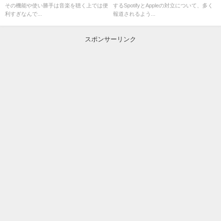
その機能や使い勝手は音楽を聴く上では便
するSpotifyとAppleの対立について、多く
利すぎなんで...
報道されるよう...
スポンサーリンク