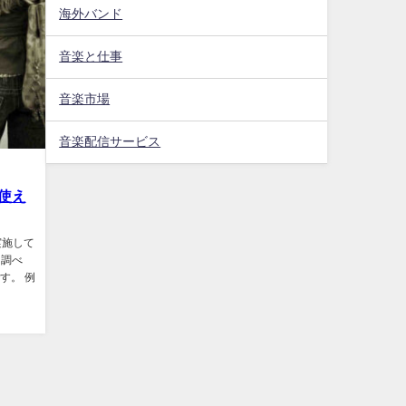
海外バンド
音楽と仕事
音楽市場
音楽配信サービス
使え
期に実施して
を調べ
す。 例