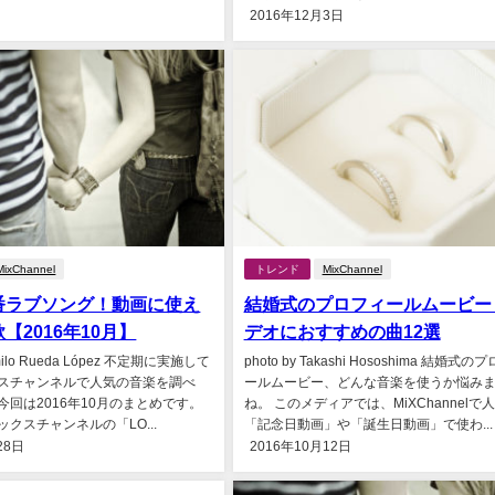
2016年12月3日
MixChannel
トレンド
MixChannel
番ラブソング！動画に使え
結婚式のプロフィールムービー
【2016年10月】
デオにおすすめの曲12選
amilo Rueda López 不定期に実施して
photo by Takashi Hososhima 結婚式の
スチャンネルで人気の音楽を調べ
ールムービー、どんな音楽を使うか悩み
今回は2016年10月のまとめです。
ね。 このメディアでは、MiXChannelで
クスチャンネルの「LO...
「記念日動画」や「誕生日動画」で使わ...
28日
2016年10月12日