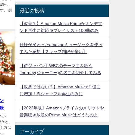
を調べ
最近の投稿
す。 例
【改善？】Amazon Music Primeがオンデマ
ンド再生に対応※プレイリスト100曲のみ
仕様が変わったamazonミュージックを使っ
てみた感想【スキップ制限が辛い】
【侍ジャパン】WBCのテーマ曲を歌う
Journey(ジャーニー)の名曲を紹介してみる
【改悪ではない？】Amazon Musicが1億曲
に増加！※シャッフル再生のみに
ン
歌
【2022年版】Amazonプライムのメリットや
音楽聴き放題のPrime Musicはどうなのよ
大イベン
彼女と、
ごし方は
アーカイブ
..