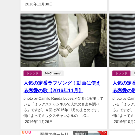
2016年12月30日
トレンド
MixChannel
トレンド
人気の定番ラブソング！動画に使え
人気の定
る恋愛の歌【2016年11月】
る恋愛の歌
photo by Camilo Rueda López 不定期に実施して
photo by C
いる「ミックスチャンネルで人気の音楽を調べ
いる「ミック
る」ですが、今回は2016年11月のまとめです。
る」ですが、
例によってミックスチャンネルの「LO...
例によってミッ
2016年11月26日
2016年10月