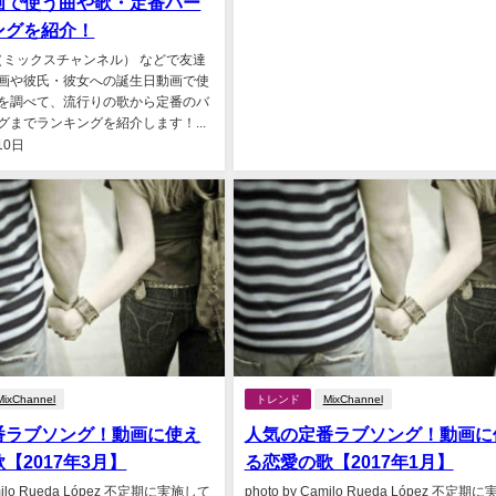
画で使う曲や歌・定番バー
ングを紹介！
nel（ミックスチャンネル） などで友達
画や彼氏・彼女への誕生日動画で使
を調べて、流行りの歌から定番のバ
グまでランキングを紹介します！...
10日
MixChannel
トレンド
MixChannel
番ラブソング！動画に使え
人気の定番ラブソング！動画に
【2017年3月】
る恋愛の歌【2017年1月】
amilo Rueda López 不定期に実施して
photo by Camilo Rueda López 不定