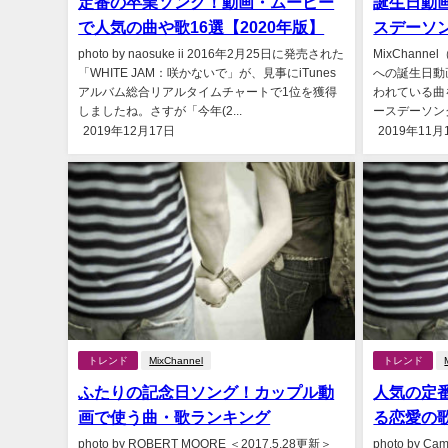
定番の卒業ソング！動画・ムービー
誕生日動
で人気の曲や歌16選【2020年版】
スデーソ
photo by naosuke ii 2016年2月25日に発売された
MixChan
「WHITE JAM：咲かないで」が、見事にiTunes
への誕生日動
アルバム総合リアルタイムチャートで1位を獲得
われている曲
しましたね。さすが「今年(2...
ースデーソン
2019年12月17日
2019年11月
トレンド
MixChannel
トレンド
ふたりの記念日ソング！カップル動
人気の定
画で使う曲・歌ランキング
る恋愛の歌
photo by ROBERT MOORE ＜2017.5.28更新＞
photo by C