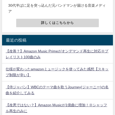
30代半ばに足を突っ込んだ元バンドマンが届ける音楽メディ
ア
詳しくはこちらから
最近の投稿
【改善？】Amazon Music Primeがオンデマンド再生に対応※プ
レイリスト100曲のみ
仕様が変わったamazonミュージックを使ってみた感想【スキッ
プ制限が辛い】
【侍ジャパン】WBCのテーマ曲を歌うJourney(ジャーニー)の名
曲を紹介してみる
【改悪ではない？】Amazon Musicが1億曲に増加！※シャッフ
ル再生のみに