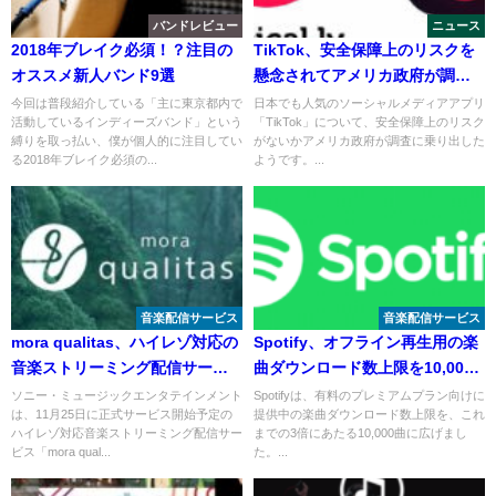
バンドレビュー
ニュース
2018年ブレイク必須！？注目の
TikTok、安全保障上のリスクを
オススメ新人バンド9選
懸念されてアメリカ政府が調査
へ
今回は普段紹介している「主に東京都内で
日本でも人気のソーシャルメディアアプリ
活動しているインディーズバンド」という
「TikTok」について、安全保障上のリスク
縛りを取っ払い、僕が個人的に注目してい
がないかアメリカ政府が調査に乗り出した
る2018年ブレイク必須の...
ようです。...
音楽配信サービス
音楽配信サービス
mora qualitas、ハイレゾ対応の
Spotify、オフライン再生用の楽
音楽ストリーミング配信サービ
曲ダウンロード数上限を10,000
スが無料先行体験開始
曲に
ソニー・ミュージックエンタテインメント
Spotifyは、有料のプレミアムプラン向けに
は、11月25日に正式サービス開始予定の
提供中の楽曲ダウンロード数上限を、これ
ハイレゾ対応音楽ストリーミング配信サー
までの3倍にあたる10,000曲に広げまし
ビス「mora qual...
た。...