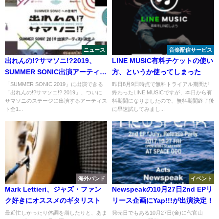
ニュース
音楽配信サービス
出れんの!?サマソニ!?2019、
LINE MUSIC有料チケットの使い
SUMMER SONIC出演アーティス
方、というか使ってしまった
ト発表！
「SUMMER SONIC 2019」に出演できる
昨日8月9日時点で無料トライアル期間が
「出れんの!?サマソニ!? 2019」、ついに
終わったLINE MUSICですが、本日から有
サマソニのステージに出演するアーティス
料期間になりましたので、無料期間終了後
ト全1...
に早速試してみまし...
海外バンド
イベント
Mark Lettieri、ジャズ・ファン
Newspeakの10月27日2nd EPリ
ク好きにオススメのギタリスト
リース企画にYap!!!が出演決定！
最近忙しかったり体調を崩したりと、あま
発売日でもある10月27日(金)に代官山