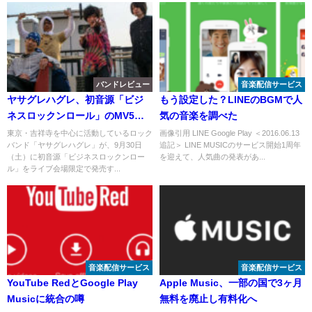
バンドレビュー
音楽配信サービス
ヤサグレハグレ、初音源「ビジ
もう設定した？LINEのBGMで人
ネスロックンロール」のMV5本
気の音楽を調べた
を公開
東京・吉祥寺を中心に活動しているロック
画像引用 LINE Google Play ＜2016.06.13
バンド「ヤサグレハグレ」が、9月30日
追記＞ LINE MUSICのサービス開始1周年
（土）に初音源「ビジネスロックンロー
を迎えて、人気曲の発表があ...
ル」をライブ会場限定で発売す...
音楽配信サービス
音楽配信サービス
YouTube RedとGoogle Play
Apple Music、一部の国で3ヶ月
Musicに統合の噂
無料を廃止し有料化へ