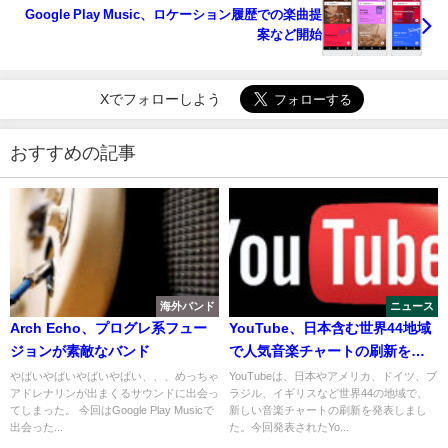
Google Play Music、ロケーション履歴での楽曲提
案など開始
Xでフォローしよう
おすすめの記事
海外バンド
ニュース
Arch Echo、プログレ系フュー
YouTube、日本含む世界44地域
ジョンが素敵なバンド
で人気音楽チャートの刷新を発
表
やばいやばいやばいやばい、、、めっちゃ
YouTubeは、日本やアメリカ、ドイツ、ブ
アドレナリンが出まくるサウンドに出会っ
ラジル、イギリスなど世界44の地域で、
てしまった。 今回はGoogle Play Musicで
新しい音楽チャートの刷新を発表しまし
出会った...
た。今回発表されたYo...