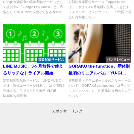
Googleが定額制の音楽配信サービスとし
定額制音楽配信サービス「Apple Music」
て提供中の「Google Play Music」と、広
は、これまで3ヵ月無料で提供してきたト
告なしでYouTubeの視聴ができる有料サ
ライアルサービスについて、一部の国で廃
ー...
止し有料化してい...
音楽配信サービス
バンドレビュー
LINE MUSIC、3ヶ月無料で使え
GORAKU the function、新体制
るリッチなトライアル開始
後初のミニアルバム「YU-GI
addiction」を発売
定額制音楽配信サービス「LINE MUSIC」
鹿児島発・ドラムボーカルのスリーピース
では、新規ユーザーを対象に、決済情報を
バンド「GORAKU the function（ゴラクザ
登録することで３ヶ月間無料でLINE
ファンクション）」が新体制後初のミニア
MUSICを時間制...
ルバム「...
スポンサーリンク