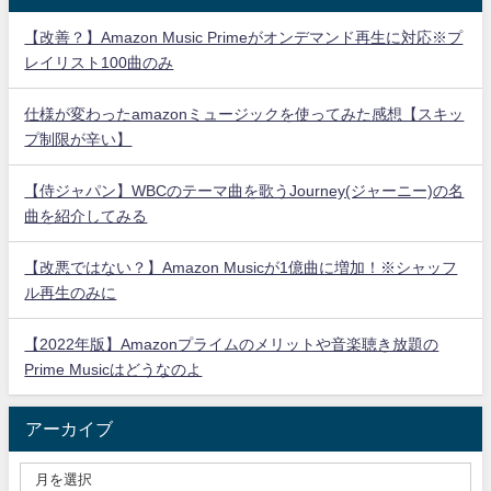
【改善？】Amazon Music Primeがオンデマンド再生に対応※プ
レイリスト100曲のみ
仕様が変わったamazonミュージックを使ってみた感想【スキッ
プ制限が辛い】
【侍ジャパン】WBCのテーマ曲を歌うJourney(ジャーニー)の名
曲を紹介してみる
【改悪ではない？】Amazon Musicが1億曲に増加！※シャッフ
ル再生のみに
【2022年版】Amazonプライムのメリットや音楽聴き放題の
Prime Musicはどうなのよ
アーカイブ