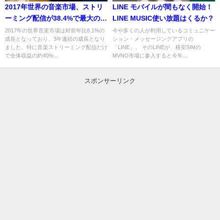
2017年世界の音楽市場、ストリ
LINE モバイルが間もなく開始！
ーミング配信が38.4%で最大の収
LINE MUSIC使い放題はくるか？
益に
2017年の世界音楽市場は対前年比8.1%の
今や多くの人が利用しているコミュニケー
成長となっており、3年連続の成長となり
ション・メッセージングアプリの
ました。特に音楽ストリーミング配信だけ
「LINE」。 そのLINEが、格安SIMの
で全体収益の約40%...
MVNO市場に参入すると今年...
スポンサーリンク