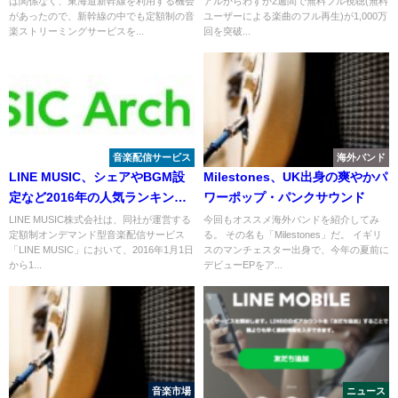
は関係なく、東海道新幹線を利用する機会
アルからわずか2週間で無料フル視聴(無料
があったので、新幹線の中でも定額制の音
ユーザーによる楽曲のフル再生)が1,000万
楽ストリーミングサービスを...
回を突破...
音楽配信サービス
海外バンド
LINE MUSIC、シェアやBGM設
Milestones、UK出身の爽やかパ
定など2016年の人気ランキング
ワーポップ・パンクサウンド
発表
LINE MUSIC株式会社は、同社が運営する
今回もオススメ海外バンドを紹介してみ
定額制オンデマンド型音楽配信サービス
る。 その名も「Milestones」だ。 イギリ
「LINE MUSIC」において、2016年1月1日
スのマンチェスター出身で、今年の夏前に
から1...
デビューEPをア...
音楽市場
ニュース