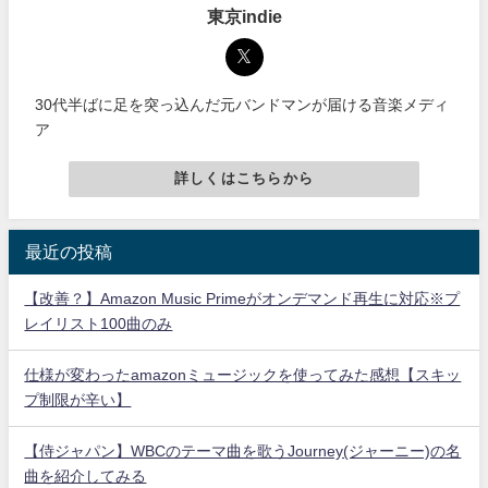
東京indie
30代半ばに足を突っ込んだ元バンドマンが届ける音楽メディ
ア
詳しくはこちらから
最近の投稿
【改善？】Amazon Music Primeがオンデマンド再生に対応※プ
レイリスト100曲のみ
仕様が変わったamazonミュージックを使ってみた感想【スキッ
プ制限が辛い】
【侍ジャパン】WBCのテーマ曲を歌うJourney(ジャーニー)の名
曲を紹介してみる