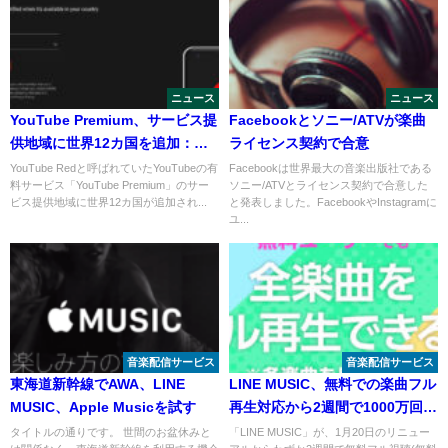
ニュース
ニュース
YouTube Premium、サービス提
Facebookとソニー/ATVが楽曲
供地域に世界12カ国を追加：日
ライセンス契約で合意
本はまだ(※追記あり)
YouTube Redと呼ばれていたYouTubeの有
Facebookは世界最大の音楽出版社である
料サービス「YouTube Premium」のサー
ソニー/ATVとライセンス契約で合意した
ビス提供地域に世界12カ国が追加され...
と発表しました。FacebookやInstagramに
ユ...
音楽配信サービス
音楽配信サービス
東海道新幹線でAWA、LINE
LINE MUSIC、無料での楽曲フル
MUSIC、Apple Musicを試す
再生対応から2週間で1000万回再
生突破！
タイトルの通りです。 世間のお盆休みと
「LINE MUSIC」が、1月20日のリニュー