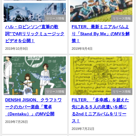
リリース情報
リリース情報
ハル・ロビンソン“直筆の歌
FILTER、最新ミニアルバムよ
詞”でARリリックミュージック
り「Stand By Me」のMVを解
ビデオを公開！
禁！
2019年10月9日
2019年9月4日
リリース情報
リリース情報
DENSHI JISION、クラフトワ
FILTER、「多幸感」を超えた
ークのカバー楽曲「電卓
先にある５人の息遣いを感じ
（Dentaku）」のMV公開
る2ndミニアルバムをリリー
ス！
2019年7月26日
2019年7月21日