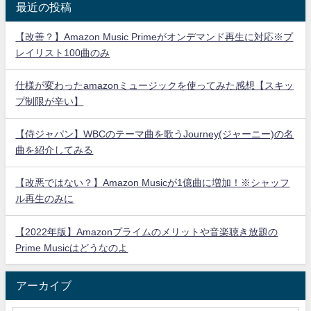
最近の投稿
【改善？】Amazon Music Primeがオンデマンド再生に対応※プ
レイリスト100曲のみ
仕様が変わったamazonミュージックを使ってみた感想【スキッ
プ制限が辛い】
【侍ジャパン】WBCのテーマ曲を歌うJourney(ジャーニー)の名
曲を紹介してみる
【改悪ではない？】Amazon Musicが1億曲に増加！※シャッフ
ル再生のみに
【2022年版】Amazonプライムのメリットや音楽聴き放題の
Prime Musicはどうなのよ
アーカイブ