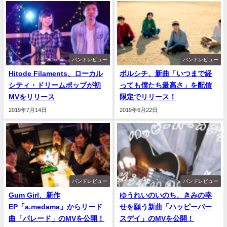
バンドレビュー
バンドレビュー
Hitode Filaments、ローカル
ボルシチ、新曲「いつまで経
シティ・ドリームポップが初
っても僕たち最高さ」を配信
MVをリリース
限定でリリース！
2019年7月14日
2019年6月22日
バンドレビュー
バンドレビュー
Gum Girl、新作
ゆうれいのいのち、きみの幸
EP「a.medama」からリード
せを願う新曲「ハッピーバー
曲「パレード」のMVを公開！
スデイ」のMVを公開！