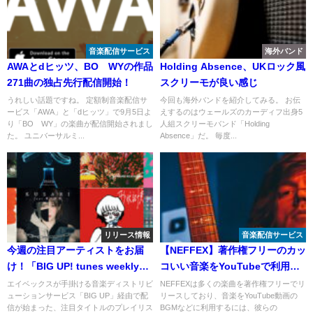
音楽配信サービス
海外バンド
AWAとdヒッツ、BOØWYの作品
Holding Absence、UKロック風
271曲の独占先行配信開始！
スクリーモが良い感じ
うれしい話題ですね。 定額制音楽配信サ
今回も海外バンドを紹介してみる。 お伝
ービス「AWA」と「dヒッツ」で9月5日よ
えするのはウェールズのカーディフ出身5
り「BOØWY」の楽曲が配信開始されまし
人組スクリーモバンド「Holding
た。 ユニバーサルミ...
Absence」だ。 毎度...
リリース情報
音楽配信サービス
今週の注目アーティストをお届
【NEFFEX】著作権フリーのカッ
け！「BIG UP! tunes weekly」
コいい音楽をYouTubeで利用す
(2020.06.06)
るには？
エイベックスが手掛ける音楽ディストリビ
NEFFEXは多くの楽曲を著作権フリーでリ
ューションサービス「BIG UP」経由で配
リースしており、音楽をYouTube動画の
信が始まった、注目タイトルのプレイリス
BGMなどに利用するには、彼らの