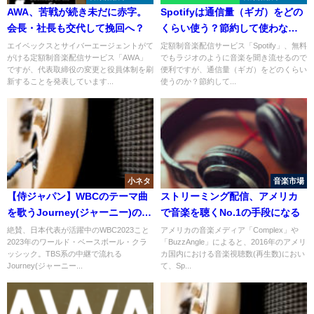
AWA、苦戦が続き未だに赤字。
Spotifyは通信量（ギガ）をどの
会長・社長も交代して挽回へ？
くらい使う？節約して使わない
方法も紹介！
エイベックスとサイバーエージェントがて
定額制音楽配信サービス「Spotify」、無料
がける定額制音楽配信サービス「AWA」
でもラジオのように音楽を聞き流せるので
ですが、代表取締役の変更と役員体制を刷
便利ですが、通信量（ギガ）をどのくらい
新することを発表しています...
使うのか？節約して...
小ネタ
音楽市場
【侍ジャパン】WBCのテーマ曲
ストリーミング配信、アメリカ
を歌うJourney(ジャーニー)の名
で音楽を聴くNo.1の手段になる
曲を紹介してみる
絶賛、日本代表が活躍中のWBC2023こと
アメリカの音楽メディア「Complex」や
2023年のワールド・ベースボール・クラ
「BuzzAngle」によると、2016年のアメリ
ッシック。TBS系の中継で流れる
カ国内における音楽視聴数(再生数)におい
Journey(ジャーニー...
て、Sp...