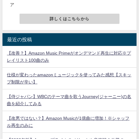
ア
詳しくはこちらから
最近の投稿
【改善？】Amazon Music Primeがオンデマンド再生に対応※プ
レイリスト100曲のみ
仕様が変わったamazonミュージックを使ってみた感想【スキッ
プ制限が辛い】
【侍ジャパン】WBCのテーマ曲を歌うJourney(ジャーニー)の名
曲を紹介してみる
【改悪ではない？】Amazon Musicが1億曲に増加！※シャッフ
ル再生のみに