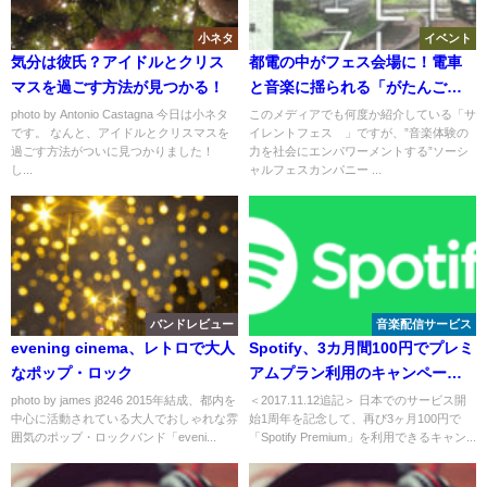
小ネタ
イベント
気分は彼氏？アイドルとクリス
都電の中がフェス会場に！電車
マスを過ごす方法が見つかる！
と音楽に揺られる「がたんごと
んフェス」開催
photo by Antonio Castagna 今日は小ネタ
このメディアでも何度か紹介している「サ
です。 なんと、アイドルとクリスマスを
イレントフェス™」ですが、”音楽体験の
過ごす方法がついに見つかりました！
力を社会にエンパワーメントする”ソーシ
し...
ャルフェスカンパニー ...
バンドレビュー
音楽配信サービス
evening cinema、レトロで大人
Spotify、3カ月間100円でプレミ
なポップ・ロック
アムプラン利用のキャンペーン
開始
photo by james j8246 2015年結成、都内を
＜2017.11.12追記＞ 日本でのサービス開
中心に活動されている大人でおしゃれな雰
始1周年を記念して、再び3ヶ月100円で
囲気のポップ・ロックバンド「eveni...
「Spotify Premium」を利用できるキャン...