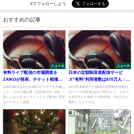
Xでフォローしよう
おすすめの記事
ニュース
ニュース
有料ライブ配信の市場調査を
日本の定額制音楽配信サービ
ZAIKOが発表、チケット相場は
ス"有料"利用者数は870万人：
3〜4,000円
ICT総研[2017年末]
ZAIKO株式会社がZAIKOユーザーを対象と
2017年末時点での国内の定額制音楽配信
した、コロナ禍以降（2020年3月～8月
サービス利用者は約1,780万人で、そのう
期）におけるオンラインライブ配信に関す
ち870万人が有料での利用者、910万人が
るマーケット調査...
無料トライアルな...