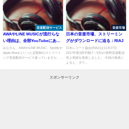
音楽配信サービス
音楽市場
AWAやLINE MUSICが流行らな
日本の音楽市場、ストリーミン
い理由は、全部YouTubeにある
グがダウンロードに迫る：RIAJ
から？
みなさん、AWAやLINE MUSIC、Spotifyや
日本レコード協会(RIAJ)は11月27日、
Apple Musicといった定額制のストリーミ
2017年第3四半期(7～9月)の有料音楽配信
ング音楽配信サービス使っていますか。...
売上実績を発表しました。 今回の発表に
よると、ダウ...
スポンサーリンク