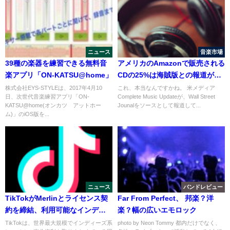
ニュース
音楽市場
39種の楽器を練習できる無料音
アメリカのAmazonで販売される
楽アプリ「ON-KATSU@home」
CDの25%は海賊版との報道が：
CMU
株式会社EYS-STYLEは、2017年4月10
これ、本当なんですかね。 米メディア
日、次世代音楽練習アプリ「ON-
Complete Music Updateが、Wall Street
KATSU@home(オンカツ アットホー
Jounalをソースとして報道して...
ム)」のiOS版を...
ニュース
バンドレビュー
TikTokがMerlinとライセンス契
Far From Perfect、 邦楽？洋
約を締結、利用可能なインディ
楽？幅の広いエモロック
ーズ音楽増加へ
TikTokは、世界最大規模でインディーズ系
photo by Neon Tommy 都内だけでなく、