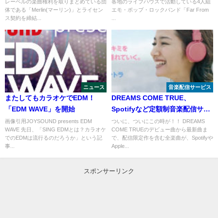
レーベルの楽曲権利を取りまとめている団
各地のライブハウスで活動している4人組
体である「Merlin(マーリン)」とライセン
エモ・ポップ・ロックバンド「Far From
ス契約を締結...
...
ニュース
音楽配信サービス
またしてもカラオケでEDM！
DREAMS COME TRUE、
「EDM WAVE」を開始
Spotifyなど定額制音楽配信サー
ビスにやってきた
画像引用JOYSOUND presents EDM
ついに、ついにこの時が！！ DREAMS
WAVE 先日、「SING EDMとは？カラオケ
COME TRUEのデビュー曲から最新曲ま
でのEDMは流行るのだろうか」という記
で、配信限定作を含む全楽曲が、Spotifyや
事...
Apple...
スポンサーリンク