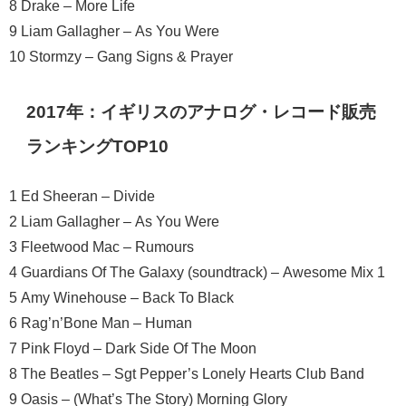
8 Drake – More Life
9 Liam Gallagher – As You Were
10 Stormzy – Gang Signs & Prayer
2017年：イギリスのアナログ・レコード販売
ランキングTOP10
1 Ed Sheeran – Divide
2 Liam Gallagher – As You Were
3 Fleetwood Mac – Rumours
4 Guardians Of The Galaxy (soundtrack) – Awesome Mix 1
5 Amy Winehouse – Back To Black
6 Rag’n’Bone Man – Human
7 Pink Floyd – Dark Side Of The Moon
8 The Beatles – Sgt Pepper’s Lonely Hearts Club Band
9 Oasis – (What’s The Story) Morning Glory