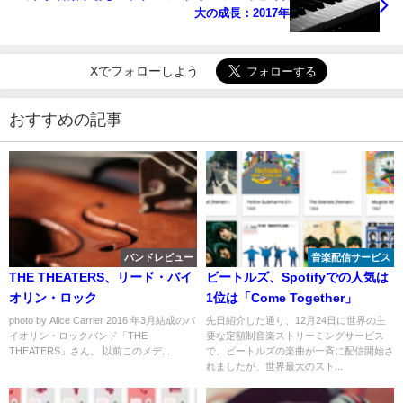
大の成長：2017年
Xでフォローしよう
おすすめの記事
バンドレビュー
音楽配信サービス
THE THEATERS、リード・バイ
ビートルズ、Spotifyでの人気は
オリン・ロック
1位は「Come Together」
photo by Alice Carrier 2016 年3月結成のバ
先日紹介した通り、12月24日に世界の主
イオリン・ロックバンド「THE
要な定額制音楽ストリーミングサービス
THEATERS」さん。 以前このメデ...
で、ビートルズの楽曲が一斉に配信開始さ
れましたが、世界最大のスト...