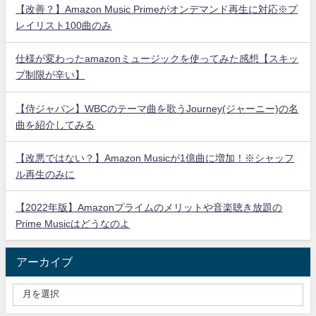
【改善？】Amazon Music Primeがオンデマンド再生に対応※プ
レイリスト100曲のみ
仕様が変わったamazonミュージックを使ってみた感想【スキッ
プ制限が辛い】
【侍ジャパン】WBCのテーマ曲を歌うJourney(ジャーニー)の名
曲を紹介してみる
【改悪ではない？】Amazon Musicが1億曲に増加！※シャッフ
ル再生のみに
【2022年版】Amazonプライムのメリットや音楽聴き放題の
Prime Musicはどうなのよ
アーカイブ