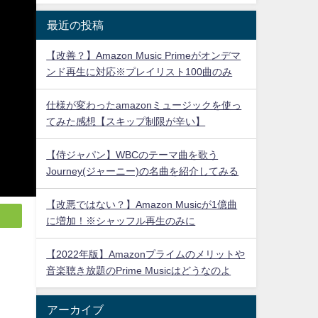
最近の投稿
【改善？】Amazon Music Primeがオンデマ
ンド再生に対応※プレイリスト100曲のみ
仕様が変わったamazonミュージックを使っ
てみた感想【スキップ制限が辛い】
【侍ジャパン】WBCのテーマ曲を歌う
Journey(ジャーニー)の名曲を紹介してみる
【改悪ではない？】Amazon Musicが1億曲
に増加！※シャッフル再生のみに
【2022年版】Amazonプライムのメリットや
音楽聴き放題のPrime Musicはどうなのよ
アーカイブ