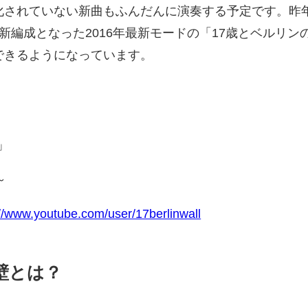
化されていない新曲もふんだんに演奏する予定です。昨
新編成となった2016年最新モードの「17歳とベルリン
できるようになっています。
-」
～
://www.youtube.com/user/17berlinwall
壁とは？