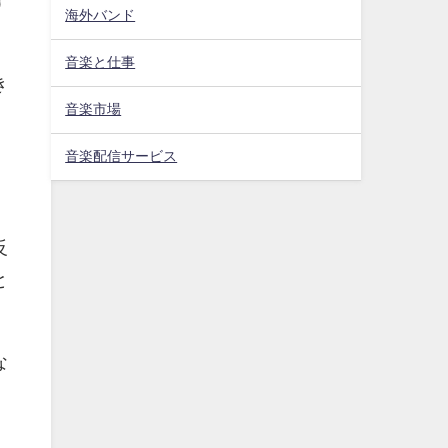
す
海外バンド
音楽と仕事
き
音楽市場
音楽配信サービス
反
と
な
サ