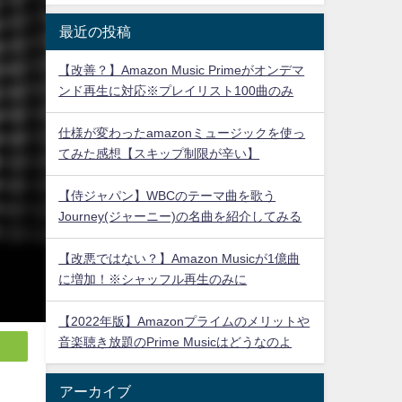
最近の投稿
【改善？】Amazon Music Primeがオンデマ
ンド再生に対応※プレイリスト100曲のみ
仕様が変わったamazonミュージックを使っ
てみた感想【スキップ制限が辛い】
【侍ジャパン】WBCのテーマ曲を歌う
Journey(ジャーニー)の名曲を紹介してみる
【改悪ではない？】Amazon Musicが1億曲
に増加！※シャッフル再生のみに
【2022年版】Amazonプライムのメリットや
音楽聴き放題のPrime Musicはどうなのよ
アーカイブ