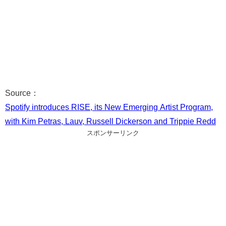
Source：
Spotify introduces RISE, its New Emerging Artist Program,
with Kim Petras, Lauv, Russell Dickerson and Trippie Redd
スポンサーリンク