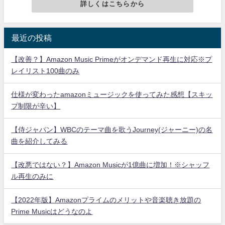
詳しくはこちらから
最近の投稿
【改善？】Amazon Music Primeがオンデマンド再生に対応※プ
レイリスト100曲のみ
仕様が変わったamazonミュージックを使ってみた感想【スキッ
プ制限が辛い】
【侍ジャパン】WBCのテーマ曲を歌うJourney(ジャーニー)の名
曲を紹介してみる
【改悪ではない？】Amazon Musicが1億曲に増加！※シャッフ
ル再生のみに
【2022年版】Amazonプライムのメリットや音楽聴き放題の
Prime Musicはどうなのよ