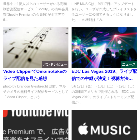
世界中に1億人以上のユーザーがいる定額
LINE MUSICは、9月17日にアップデート
制音楽配信サービス「Spotify」の有料会員
を行い、ユーザが作成したプレイリストを
数(Spotify Premiumの会員数)が全世界で
全ユーザーに公開できるようになりまし
6...
た。この機能は「み...
バンドレビュー
ニュース
Video ClipperでOmoinotakeの
EDC Las Vegas 2019、ライブ配
ライブ配信を見た感想
信での中継が決定！視聴方法
は？
photo by Brandon Giesbrecht 以前、マル
5月17日（金）・18日（土）・19日（日）
チカメラの無料ライブ配信サービスとして
の3日間アメリカで開催される「EDC Las
「Video Clipper」という...
Vegas 2019」のライブストリーミング配
信が...