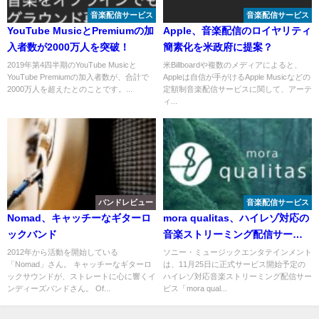
音楽配信サービス
音楽配信サービス
YouTube MusicとPremiumの加
Apple、音楽配信のロイヤリティ
入者数が2000万人を突破！
簡素化を米政府に提案？
2019年第4四半期のYouTube Musicと
米Billboardや複数のメディアによると、
YouTube Premiumの加入者数が、合計で
Appleは自信が手がけるApple Musicなどの
2000万人を超えたとのことです。...
定額制音楽配信サービスに関して、アーテ
ィ...
バンドレビュー
音楽配信サービス
Nomad、キャッチーなギターロ
mora qualitas、ハイレゾ対応の
ックバンド
音楽ストリーミング配信サービ
スが無料先行体験開始
2012年から活動を開始している
ソニー・ミュージックエンタテインメント
「Nomad」さん。 キャッチーなギターロ
は、11月25日に正式サービス開始予定の
ックサウンドが、ストレートに心に響くイ
ハイレゾ対応音楽ストリーミング配信サー
ンディーズバンドさん。 Of...
ビス「mora qual...