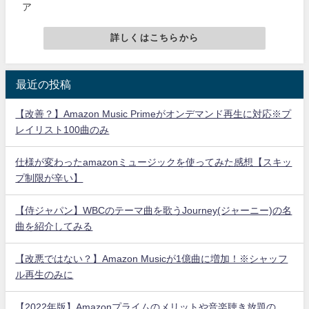
ア
詳しくはこちらから
最近の投稿
【改善？】Amazon Music Primeがオンデマンド再生に対応※プ
レイリスト100曲のみ
仕様が変わったamazonミュージックを使ってみた感想【スキッ
プ制限が辛い】
【侍ジャパン】WBCのテーマ曲を歌うJourney(ジャーニー)の名
曲を紹介してみる
【改悪ではない？】Amazon Musicが1億曲に増加！※シャッフ
ル再生のみに
【2022年版】Amazonプライムのメリットや音楽聴き放題の