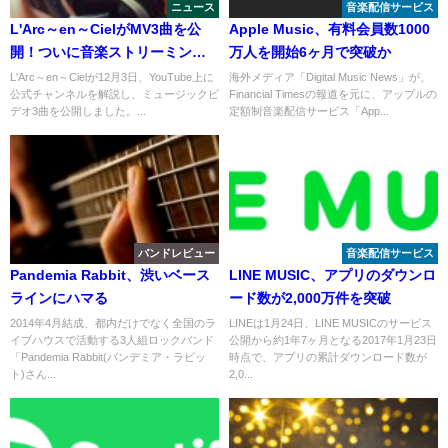
ニュース
音楽配信サービス
L'Arc～en～CielがMV3曲を公
Apple Music、有料会員数1000
開！ついに音楽ストリーミング
万人を開始6ヶ月で突破か
配信も解禁か？
L'Arc～en～Cielが12月3日、YouTube上に
海外メディア「Digital Music News」が、
公式チャンネルを解説し、ミュージックビ
Financial Timesの報道を元に、アップルの
デオ3曲を公開しました。...
定額制音楽配信サービス「App...
バンドレビュー
音楽配信サービス
Pandemia Rabbit、渋いベース
LINE MUSIC、アプリのダウンロ
ラインにハマる
ード数が2,000万件を突破
2014年4月結成、都内だけでなく全国のラ
LINEは1月24日、LINE MUSICのサービス
イブハウスで活動する3人組ロックバンド
公開から約1年7ヶ月となる2017年1月23日
「Pandemia Rabbit(パンデミア・ラビッ
時点で、アプリの累計ダウンロード数が
ト)さん...
2,0...