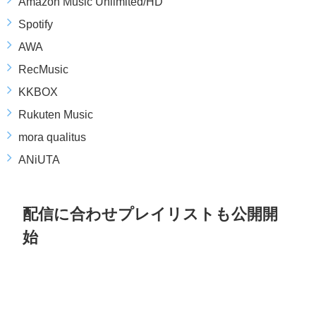
Amazon Music Unlimited/HD
Spotify
AWA
RecMusic
KKBOX
Rukuten Music
mora qualitus
ANiUTA
配信に合わせプレイリストも公開開
始