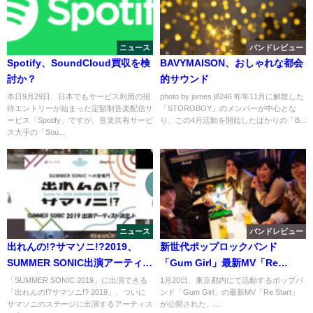
ニュース
バンドレビュー
Spotify、SoundCloud買収を検
BAVYMAISON、おしゃれな都会
討か？
的サウンド
本日9月29日、日本でもサービス利用の招
photo by james j8246 昨年11月に解散した
待エントリーが始まった定額制音楽配信サ
「STOROBOY」のメンバーが中心とな
ービス「Spotify」ですが、音楽共有サービ
り、この4月活動を開始したばかりの「B...
ス大手の「Sou...
ニュース
バンドレビュー
出れんの!?サマソニ!?2019、
新世代ポップロックバンド
SUMMER SONIC出演アーティス
「Gum Girl」最新MV「Re
ト発表！
Start」公開！
「SUMMER SONIC 2019」に出演できる
1月20日、東京都内にて活動するポップバ
「出れんの!?サマソニ!? 2019」、ついに
ンド「Gum Girl」の最新MV「Re Start」
サマソニのステージに出演するアーティス
が公開された。...