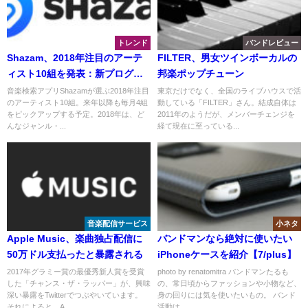
トレンド
バンドレビュー
Shazam、2018年注目のアーテ
FILTER、男女ツインボーカルの
ィスト10組を発表：新プログラ
邦楽ポップチューン
ム
音楽検索アプリShazamが選ぶ2018年注目
東京だけでなく、全国のライブハウスで活
のアーティスト10組。来年以降も毎月4組
動している「FILTER」さん。結成自体は
をピックアップする予定。2018年は、ど
2011年のようだが、メンバーチェンジを
んなジャンル・...
経て現在に至っている...
音楽配信サービス
小ネタ
Apple Music、楽曲独占配信に
バンドマンなら絶対に使いたい
50万ドル支払ったと暴露される
iPhoneケースを紹介【7/plus】
2017年グラミー賞の最優秀新人賞を受賞
photo by renatomitra バンドマンたるも
した「チャンス・ザ・ラッパー」が、興味
の、常日頃からファッションや小物など、
深い暴露をTwitterでつぶやいています。
身の回りには気を使いたいもの。 バンド
それによると、A...
活動は...