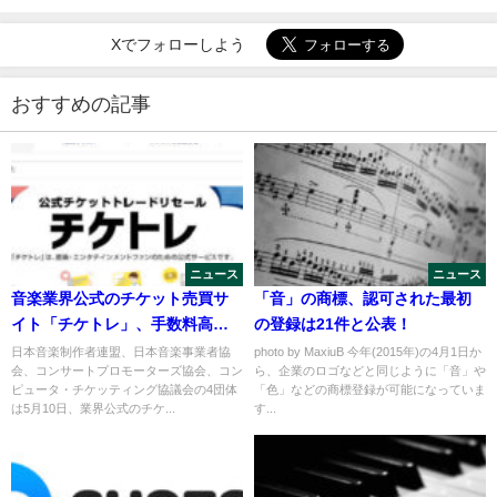
Xでフォローしよう
おすすめの記事
ニュース
ニュース
音楽業界公式のチケット売買サ
「音」の商標、認可された最初
イト「チケトレ」、手数料高く
の登録は21件と公表！
て全くユーザー目線じゃない
日本音楽制作者連盟、日本音楽事業者協
photo by MaxiuB 今年(2015年)の4月1日か
会、コンサートプロモーターズ協会、コン
ら、企業のロゴなどと同じように「音」や
ピュータ・チケッティング協議会の4団体
「色」などの商標登録が可能になっていま
は5月10日、業界公式のチケ...
す...