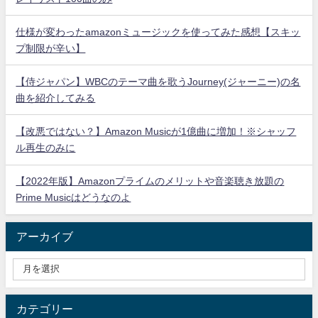
仕様が変わったamazonミュージックを使ってみた感想【スキッ
プ制限が辛い】
【侍ジャパン】WBCのテーマ曲を歌うJourney(ジャーニー)の名
曲を紹介してみる
【改悪ではない？】Amazon Musicが1億曲に増加！※シャッフ
ル再生のみに
【2022年版】Amazonプライムのメリットや音楽聴き放題の
Prime Musicはどうなのよ
アーカイブ
カテゴリー