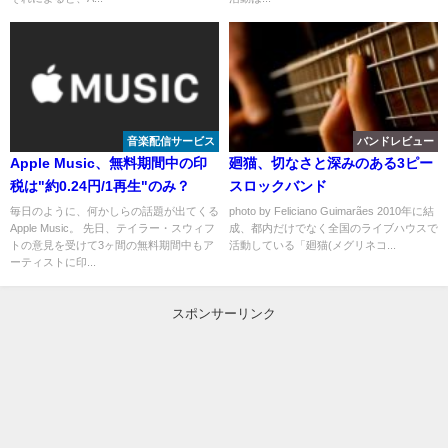
音楽配信サービス
バンドレビュー
Apple Music、無料期間中の印
廻猫、切なさと深みのある3ピー
税は"約0.24円/1再生"のみ？
スロックバンド
毎日のように、何かしらの話題が出てくる
photo by Feliciano Guimarães 2010年に結
Apple Music。 先日、テイラー・スウィフ
成、都内だけでなく全国のライブハウスで
トの意見を受けて3ヶ間の無料期間中もア
活動している「廻猫(メグリネコ...
ーティストに印...
スポンサーリンク