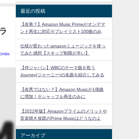
最近の投稿
【改善？】Amazon Music Primeがオンデマ
グラ
ンド再生に対応※プレイリスト100曲のみ
仕様が変わったamazonミュージックを使っ
てみた感想【スキップ制限が辛い】
indie
【侍ジャパン】WBCのテーマ曲を歌う
Journey(ジャーニー)の名曲を紹介してみる
【改悪ではない？】Amazon Musicが1億曲
に増加！※シャッフル再生のみに
【2022年版】Amazonプライムのメリットや
音楽聴き放題のPrime Musicはどうなのよ
アーカイブ