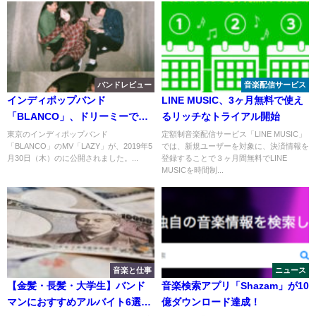
バンドレビュー
音楽配信サービス
インディポップバンド
LINE MUSIC、3ヶ月無料で使え
「BLANCO」、ドリーミーでマ
るリッチなトライアル開始
ドロミックな新曲「LAZY」の
東京のインディポップバンド
定額制音楽配信サービス「LINE MUSIC」
「BLANCO」のMV「LAZY」が、2019年5
では、新規ユーザーを対象に、決済情報を
MV発表
月30日（木）のに公開されました。...
登録することで３ヶ月間無料でLINE
MUSICを時間制...
音楽と仕事
ニュース
【金髪・長髪・大学生】バンド
音楽検索アプリ「Shazam」が10
マンにおすすめアルバイト6選
億ダウンロード達成！