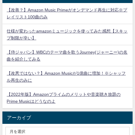
【改善？】Amazon Music Primeがオンデマンド再生に対応※プ
レイリスト100曲のみ
仕様が変わったamazonミュージックを使ってみた感想【スキッ
プ制限が辛い】
【侍ジャパン】WBCのテーマ曲を歌うJourney(ジャーニー)の名
曲を紹介してみる
【改悪ではない？】Amazon Musicが1億曲に増加！※シャッフ
ル再生のみに
【2022年版】Amazonプライムのメリットや音楽聴き放題の
Prime Musicはどうなのよ
アーカイブ