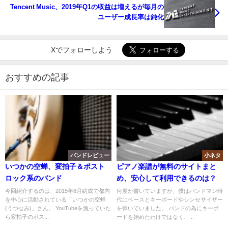
Tencent Music、2019年Q1の収益は増えるが毎月の
ユーザー成長率は鈍化
Xでフォローしよう
おすすめの記事
バンドレビュー
小ネタ
いつかの空蝉、変拍子＆ポスト
ピアノ楽譜が無料のサイトまと
ロック系のバンド
め、安心して利用できるのは？
今回紹介するのは、2015年8月結成で都内
何度か書いていますが、僕はバンドマン時
を中心に活動されている「いつかの空蝉
代にベースとキーボードやシンセサイザー
(うつせみ)」さん。 YouTubeを漁っていた
を弾いていました。 バンドの為にキーボ
ら変拍子のポス...
ードを始めたわけではなく、...