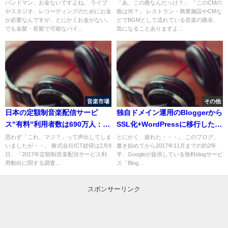
【下積みミュージシャン】
バンドマン、お金ないですよね。 ライブ
「あ、この曲なんだっけ？」 「このCMの
やスタジオ、レコーディングのためにお金
曲は何？」 レストラン・商業施設やCMな
が必要なんですが、とにかくお金がない。
どでBGMとして流れている音楽の曲名、
でも金髪・長髪で可能なバイ...
気になることありますよ...
音楽市場
その他
日本の定額制音楽配信サービ
独自ドメイン運用のBloggerから
ス"有料"利用者数は690万人：
SSL化+WordPressに移行した方
ICT総研[2016年末]
法
思わず「これ、マジ？」って声出してしま
とにかく、疲れた・・・。 このブログ、
いましたが・・。 株式会社ICT総研は2月8
書き始めてから2017年11月までの約2年
日、「2017年定額制音楽配信サービス利
半、Googleが提供している無料blogサービ
用動向に関する調査...
ス「Blog...
スポンサーリンク