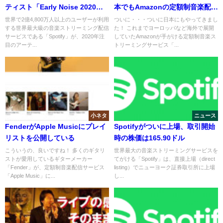
ティスト「Early Noise 2020」
本でもAmazonの定額制音楽配信
を発表
サービスが開始
世界で2億4,800万人以上のユーザーが利用
ついに・・・ついに日本にもやってきまし
する世界最大級の音楽ストリーミング配信
た！ これまでヨーロッパなど海外で展開
サービスである「Spotify」が、2020年注
していたAmazonが手がける定額制音楽ス
目のアーテ...
トリーミングサービス「...
小ネタ
ニュース
FenderがApple Musicにプレイ
Spotifyがついに上場、取引開始
リストを公開している
時の株価は165.90ドル
こういうの、良いですね！ 多くのギタリ
世界最大の音楽ストリーミングサービスを
ストが愛用しているギターメーカー
てがける「Spotify」は、直接上場（direct
「Fender」が、定額制音楽配信サービス
listing）でニューヨーク証券取引所に上場
「Apple Music」に...
し...