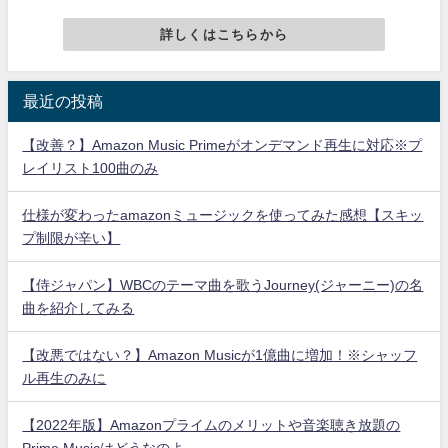
詳しくはこちらから
最近の投稿
【改善？】Amazon Music Primeがオンデマンド再生に対応※プ
レイリスト100曲のみ
仕様が変わったamazonミュージックを使ってみた感想【スキッ
プ制限が辛い】
【侍ジャパン】WBCのテーマ曲を歌うJourney(ジャーニー)の名
曲を紹介してみる
【改悪ではない？】Amazon Musicが1億曲に増加！※シャッフ
ル再生のみに
【2022年版】Amazonプライムのメリットや音楽聴き放題の
Prime Musicはどうなのよ