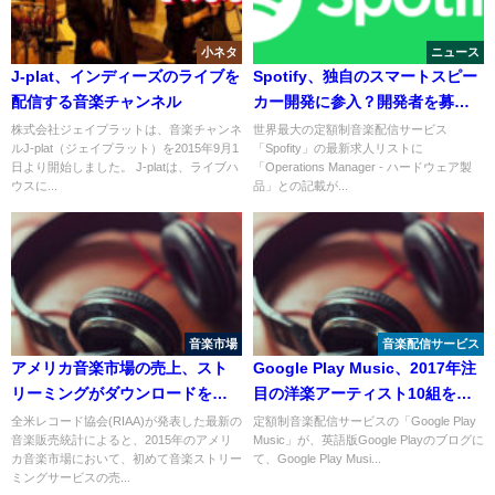
小ネタ
ニュース
J-plat、インディーズのライブを
Spotify、独自のスマートスピー
配信する音楽チャンネル
カー開発に参入？開発者を募集
中
株式会社ジェイプラットは、音楽チャンネ
世界最大の定額制音楽配信サービス
ルJ-plat（ジェイプラット）を2015年9月1
「Spofity」の最新求人リストに
日より開始しました。 J-platは、ライブハ
「Operations Manager - ハードウェア製
ウスに...
品」との記載が...
音楽市場
音楽配信サービス
アメリカ音楽市場の売上、スト
Google Play Music、2017年注
リーミングがダウンロードを超
目の洋楽アーティスト10組を発
える
表
全米レコード協会(RIAA)が発表した最新の
定額制音楽配信サービスの「Google Play
音楽販売統計によると、2015年のアメリ
Music」が、英語版Google Playのブログに
カ音楽市場において、初めて音楽ストリー
て、Google Play Musi...
ミングサービスの売...