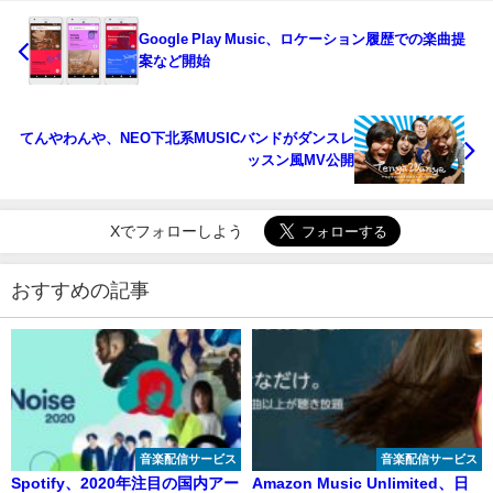
Google Play Music、ロケーション履歴での楽曲提
案など開始
てんやわんや、NEO下北系MUSICバンドがダンスレ
ッスン風MV公開
Xでフォローしよう
おすすめの記事
音楽配信サービス
音楽配信サービス
Spotify、2020年注目の国内アー
Amazon Music Unlimited、日