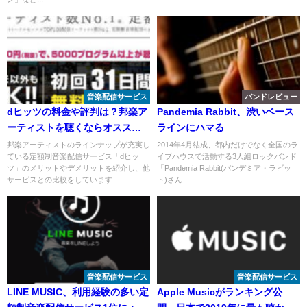
音楽配信サービス
バンドレビュー
dヒッツの料金や評判は？邦楽ア
Pandemia Rabbit、渋いベース
ーティストを聴くならオスス
ラインにハマる
メ！
邦楽アーティストのラインナップが充実し
2014年4月結成、都内だけでなく全国のラ
ている定額制音楽配信サービス「dヒッ
イブハウスで活動する3人組ロックバンド
ツ」のメリットやデメリットを紹介し、他
「Pandemia Rabbit(パンデミア・ラビッ
サービスとの比較をしています...
ト)さん...
音楽配信サービス
音楽配信サービス
LINE MUSIC、利用経験の多い定
Apple Musicがランキング公