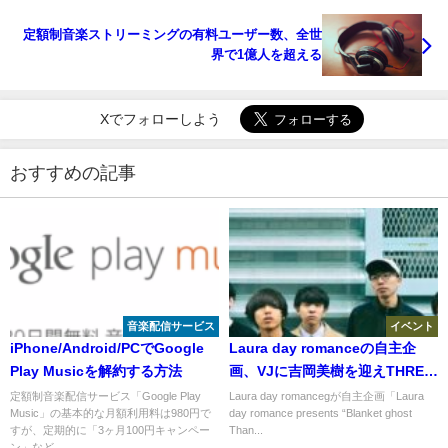
定額制音楽ストリーミングの有料ユーザー数、全世
界で1億人を超える
Xでフォローしよう
おすすめの記事
音楽配信サービス
イベント
iPhone/Android/PCでGoogle
Laura day romanceの自主企
Play Musicを解約する方法
画、VJに吉岡美樹を迎えTHREE
にて開催！
定額制音楽配信サービス「Google Play
Laura day romancegが自主企画「Laura
Music」の基本的な月額利用料は980円で
day romance presents “Blanket ghost
すが、定期的に「3ヶ月100円キャンペー
Than...
ン」など...