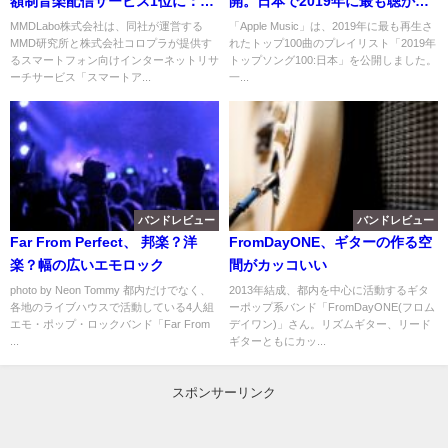
額制音楽配信サービス1位に：
開。日本で2019年に最も聴かれ
MMD研究所
たのは"あいみょん"
MMDLabo株式会社は、同社が運営する
「Apple Music」は、2019年に最も再生さ
MMD研究所と株式会社コロプラが提供す
れたトップ100曲のプレイリスト「2019年
るスマートフォン向けインターネットリサ
トップソング100:日本」を公開しました。
ーチサービス「スマートア...
一...
バンドレビュー
バンドレビュー
Far From Perfect、 邦楽？洋
FromDayONE、ギターの作る空
楽？幅の広いエモロック
間がカッコいい
photo by Neon Tommy 都内だけでなく、
2013年結成、都内を中心に活動するギタ
各地のライブハウスで活動している4人組
ーポップ系バンド「FromDayONE(フロム
エモ・ポップ・ロックバンド「Far From
デイワン)」さん。リズムギター、リード
...
ギターともにカッ...
スポンサーリンク