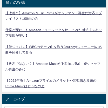
最近の投稿
【改善？】Amazon Music Primeがオンデマンド再生に対応※プ
レイリスト100曲のみ
仕様が変わったamazonミュージックを使ってみた感想【スキッ
プ制限が辛い】
【侍ジャパン】WBCのテーマ曲を歌うJourney(ジャーニー)の名
曲を紹介してみる
【改悪ではない？】Amazon Musicが1億曲に増加！※シャッフ
ル再生のみに
【2022年版】Amazonプライムのメリットや音楽聴き放題の
Prime Musicはどうなのよ
アーカイブ