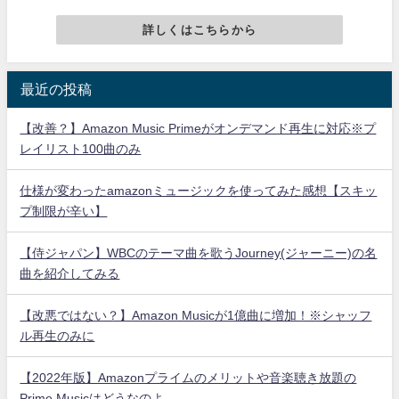
詳しくはこちらから
最近の投稿
【改善？】Amazon Music Primeがオンデマンド再生に対応※プ
レイリスト100曲のみ
仕様が変わったamazonミュージックを使ってみた感想【スキッ
プ制限が辛い】
【侍ジャパン】WBCのテーマ曲を歌うJourney(ジャーニー)の名
曲を紹介してみる
【改悪ではない？】Amazon Musicが1億曲に増加！※シャッフ
ル再生のみに
【2022年版】Amazonプライムのメリットや音楽聴き放題の
Prime Musicはどうなのよ