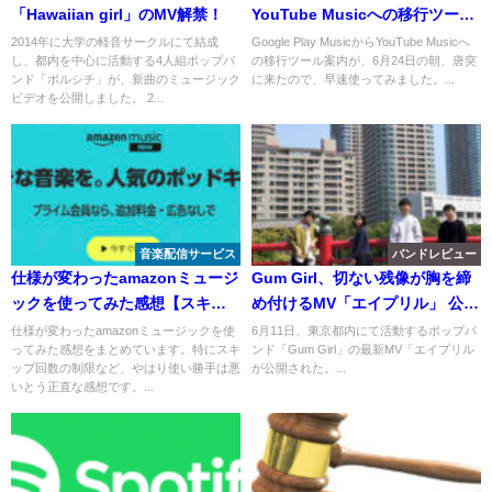
「Hawaiian girl」のMV解禁！
YouTube Musicへの移行ツール
案内がきたのでやってみた
2014年に大学の軽音サークルにて結成
Google Play MusicからYouTube Musicへ
し、都内を中心に活動する4人組ポップバ
の移行ツール案内が、6月24日の朝、唐突
ンド「ボルシチ」が、新曲のミュージック
に来たので、早速使ってみました。...
ビデオを公開しました。 2...
音楽配信サービス
バンドレビュー
仕様が変わったamazonミュージ
Gum Girl、切ない残像が胸を締
ックを使ってみた感想【スキッ
め付けるMV「エイプリル」 公
プ制限が辛い】
開！
仕様が変わったamazonミュージックを使
6月11日、東京都内にて活動するポップバ
ってみた感想をまとめています。特にスキ
ンド「Gum Girl」の最新MV「エイプリル
ップ回数の制限など、やはり使い勝手は悪
が公開された。...
いとう正直な感想です。...