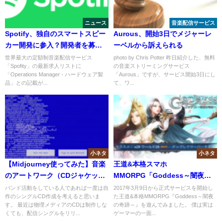
ニュース
音楽配信サービス
Spotify、独自のスマートスピー
Aurous、開始3日でメジャーレ
カー開発に参入？開発者を募集
ーベルから訴えられる
中
世界最大の定額制音楽配信サービス
photo by Chris Potter 昨日紹介した、無料
「Spofity」の最新求人リストに
の音楽ストリーミングサービス
「Operations Manager - ハードウェア製
「Aurous」ですが、サービス開始3日にし
品」との記載が...
て、ワ...
小ネタ
小ネタ
【Midjourney使ってみた】音楽
王道&本格スマホ
のアートワーク（CDジャケット
MMORPG「Goddess～闇夜の
写真・カバー画像）の作り方
奇跡～」で遊んでみた
バンド活動をしている人であれば一度は自
2017年3月9日から正式サービスを開始し
作のシングルCD作成を考えると思いま
た王道&本格MMORPG『Goddess～闇夜
す。 最近は物理メディアのCDは制作しな
の奇跡～』を遊んでみました。 僕は実は
くても、配信シングルをリリ...
ゲーマーの一面...