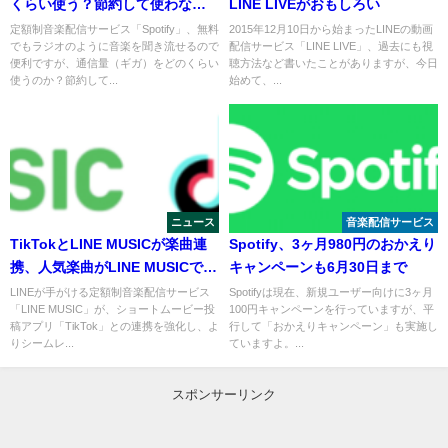
くらい使う？節約して使わない
LINE LIVEがおもしろい
方法も紹介！
定額制音楽配信サービス「Spotify」、無料
2015年12月10日から始まったLINEの動画
でもラジオのように音楽を聞き流せるので
配信サービス「LINE LIVE」、過去にも視
便利ですが、通信量（ギガ）をどのくらい
聴方法など書いたことがありますが、今日
使うのか？節約して...
始めて、...
ニュース
音楽配信サービス
TikTokとLINE MUSICが楽曲連
Spotify、3ヶ月980円のおかえり
携、人気楽曲がLINE MUSICで視
キャンペーンも6月30日まで
聴可能に
LINEが手がける定額制音楽配信サービス
Spotifyは現在、新規ユーザー向けに3ヶ月
「LINE MUSIC」が、ショートムービー投
100円キャンペーンを行っていますが、平
稿アプリ「TikTok」との連携を強化し、よ
行して「おかえりキャンペーン」も実施し
りシームレ...
ていますよ。...
スポンサーリンク