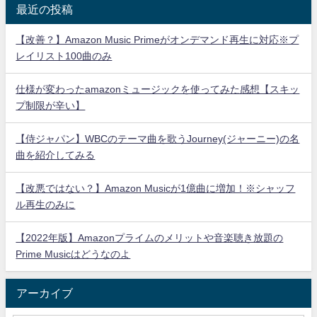
最近の投稿
【改善？】Amazon Music Primeがオンデマンド再生に対応※プ
レイリスト100曲のみ
仕様が変わったamazonミュージックを使ってみた感想【スキッ
プ制限が辛い】
【侍ジャパン】WBCのテーマ曲を歌うJourney(ジャーニー)の名
曲を紹介してみる
【改悪ではない？】Amazon Musicが1億曲に増加！※シャッフ
ル再生のみに
【2022年版】Amazonプライムのメリットや音楽聴き放題の
Prime Musicはどうなのよ
アーカイブ