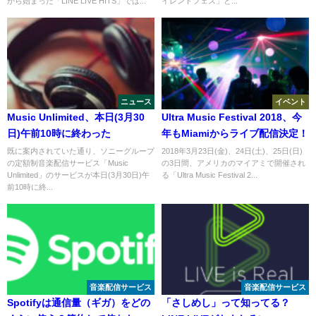
から始まった「LINE LIVE HITS」では...
イレントフェス」と...
ニュース
イベント
Music Unlimited、本日(3月30
Ultra Music Festival 2018、今
日)午前10時に終わった
年もMiamiからライブ配信決定！
既に案内されていた通り、ソニーグループ
2018年3月23日(金)、24日(土)、25日(日)
の定額制音楽配信サービス「Music
の3日間、アメリカのマイアミで開催され
Unlimited」のサービスが本日(3月30日)午
る「Ultra Music Festival 2...
前10時に終...
音楽配信サービス
音楽配信サービス
Spotifyは通信量（ギガ）をどの
「さしめし」って知ってる？