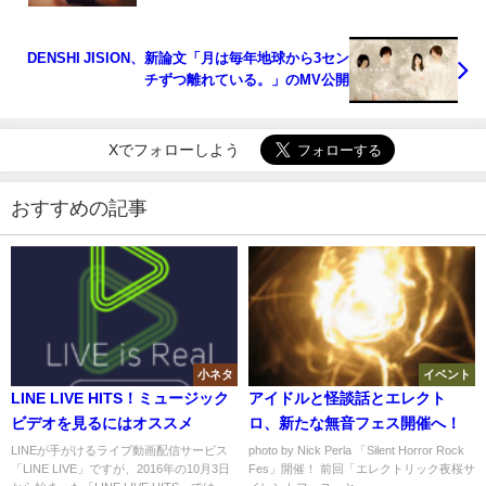
DENSHI JISION、新論文「月は毎年地球から3セン
チずつ離れている。」のMV公開
Xでフォローしよう
おすすめの記事
小ネタ
イベント
LINE LIVE HITS！ミュージック
アイドルと怪談話とエレクト
ビデオを見るにはオススメ
ロ、新たな無音フェス開催へ！
LINEが手がけるライブ動画配信サービス
photo by Nick Perla 「Silent Horror Rock
「LINE LIVE」ですが、2016年の10月3日
Fes」開催！ 前回「エレクトリック夜桜サ