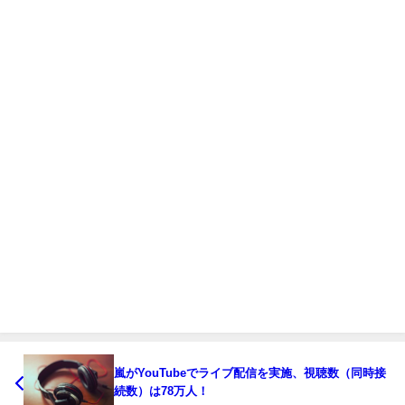
嵐がYouTubeでライブ配信を実施、視聴数（同時接
続数）は78万人！