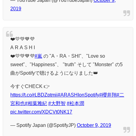
2019
❤️💛💚💙💜
A R A S H I
❤️💛💚💙💜
#嵐
の "A・RA・SHI"、"Love so
sweet"、"Happiness"、 "truth" そして "Monster" の5
曲がSpotifyで聴けるようになりました👑
今すぐCHECK 👉
https://t.co/rLBDZptmii
#ARASHIonSpotify
#櫻井翔
#二
宮和也
#相葉雅紀
#大野智
#松本潤
pic.twitter.com/XDCVt0NK17
— Spotify Japan (@SpotifyJP)
October 9, 2019