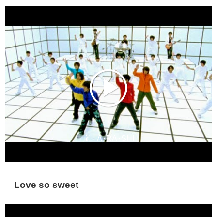
嵐 - A･RA･SHI
Love so sweet