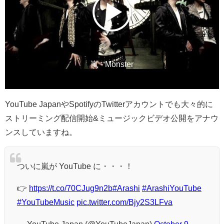
嵐 - Monster
YouTube JapanやSpotifyのTwitterアカウントでも大々的に
ストリーミング配信開始&ミュージックビデオ公開をアナウ
ンスしていますね。
ついに嵐が YouTube に・・・！
👉
https://t.co/70CJug9n2b
#Arashi
#ArashiYouTube
#YouTubeMusic
pic.twitter.com/Bjy2S3LFva
— YouTube Japan (@YouTubeJapan)
October 9,