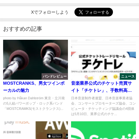
Xでフォローしよう
おすすめの記事
バンドレビュー
ニュース
MOSTCRANKS、男女ツインボ
音楽業界公式のチケット売買サ
ーカルの魅力
イト「チケトレ」、手数料高く
て全くユーザー目線じゃない
photo by Håkan Dahlström 東京・立川発
日本音楽制作者連盟、日本音楽事業者協
の5人組パワーポップ・ロック系バンド
会、コンサートプロモーターズ協会、コン
「MOSTCRAMKS(モストクランクス)...
ピュータ・チケッティング協議会の4団体
は5月10日、業界公式のチケ...