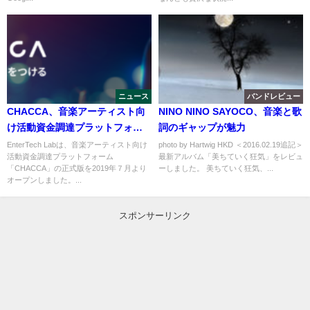
ニュース
バンドレビュー
CHACCA、音楽アーティスト向
NINO NINO SAYOCO、音楽と歌
け活動資金調達プラットフォー
詞のギャップが魅力
ムがオープン！
EnterTech Labは、音楽アーティスト向け
photo by Hartwig HKD ＜2016.02.19追記＞
活動資金調達プラットフォーム
最新アルバム「美ちていく狂気」をレビュ
「CHACCA」の正式版を2019年７月より
ーしました。 美ちていく狂気、...
オープンしました。...
スポンサーリンク