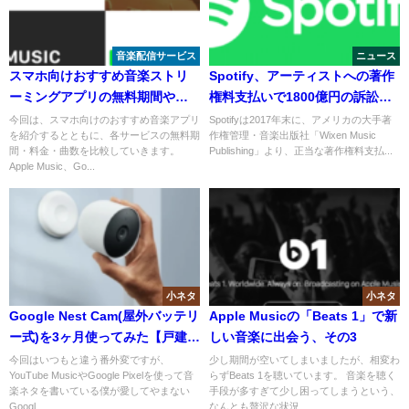
音楽配信サービス
ニュース
スマホ向けおすすめ音楽ストリ
Spotify、アーティストへの著作
ーミングアプリの無料期間や曲
権料支払いで1800億円の訴訟を
数を比較
受ける
今回は、スマホ向けのおすすめ音楽アプリ
Spotifyは2017年末に、アメリカの大手著
を紹介するとともに、各サービスの無料期
作権管理・音楽出版社「Wixen Music
間・料金・曲数を比較していきます。
Publishing」より、正当な著作権料支払...
Apple Music、Go...
小ネタ
小ネタ
Google Nest Cam(屋外バッテリ
Apple Musicの「Beats 1」で新
ー式)を3ヶ月使ってみた【戸建て
しい音楽に出会う、その3
防犯カメラレビュー】
今回はいつもと違う番外変ですが、
少し期間が空いてしまいましたが、相変わ
YouTube MusicやGoogle Pixelを使って音
らずBeats 1を聴いています。 音楽を聴く
楽ネタを書いている僕が愛してやまない
手段が多すぎて少し困ってしまうという、
Googl...
なんとも贅沢な状況...