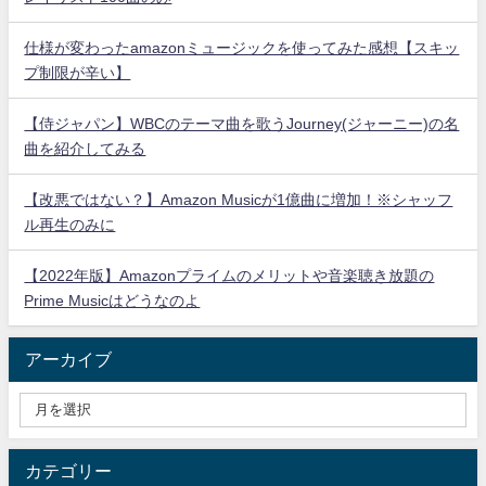
仕様が変わったamazonミュージックを使ってみた感想【スキッ
プ制限が辛い】
【侍ジャパン】WBCのテーマ曲を歌うJourney(ジャーニー)の名
曲を紹介してみる
【改悪ではない？】Amazon Musicが1億曲に増加！※シャッフ
ル再生のみに
【2022年版】Amazonプライムのメリットや音楽聴き放題の
Prime Musicはどうなのよ
アーカイブ
カテゴリー