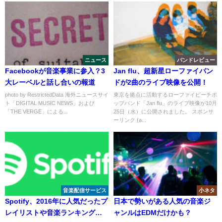
ニュース
バンドレビュー
Facebookが音楽事業に参入？3
Jan flu、超新星ローファイバン
大レーベルと話し合いの報道
ドが2曲のライブ映像を公開！
photo by RestrictedData 海外ニュースサイ
東京を拠点に活動するローファイビーチポ
ト「DIGITAL MUSIC NEWS」および
ップバンド「Jan flu」のライブ映像が10月
「THE VERGE」による...
25日（水）に公開されました。 スポンサ
ーリンク (a...
音楽配信サービス
小ネタ
Spotify、2016年に人気だったプ
日本で勢いがある人気の音楽ジ
レイリストや音楽ランキング発
ャンルはEDMだけかも？