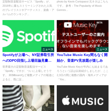
表
定額制音楽配信サービス「Spotify」が、
photo by Kevin Cortopassi 元ネタはこちら
2016年に最もストリーミングされた人気
です。 参考：The Popularity of Music
のプレイリストやアーティスト、楽曲・ア
Genres...
ルバムのランキング...
ニュース
ニュース
Spotifyが上場へ、NY証券取引所
YouTube Music Key間もなく開
へのDPO目指し上場目論見書を
始か、音楽PV見放題が楽しみ
提出
世界最大の定額制音楽配信サービス
YouTube Music Keyが年内にも始まるであ
「Spotify」ですが、ついに上場しそうで
ろうという話は以前紹介しましたが、ここ
す。 米Billboardなど複数メディアの報道に
2,3日の間に複数の国内・海外メディアが
よると、既に証...
「You...