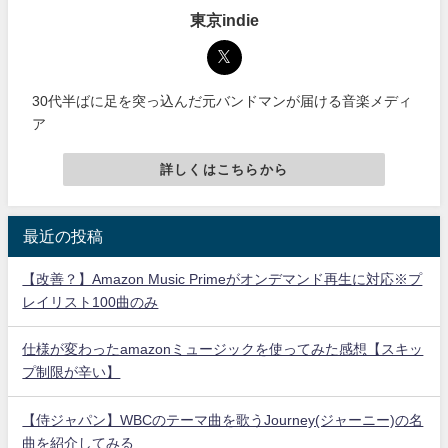
東京indie
30代半ばに足を突っ込んだ元バンドマンが届ける音楽メディ
ア
詳しくはこちらから
最近の投稿
【改善？】Amazon Music Primeがオンデマンド再生に対応※プ
レイリスト100曲のみ
仕様が変わったamazonミュージックを使ってみた感想【スキッ
プ制限が辛い】
【侍ジャパン】WBCのテーマ曲を歌うJourney(ジャーニー)の名
曲を紹介してみる